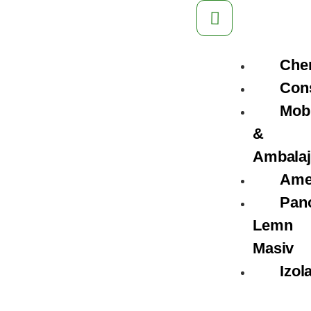
Che
Cons
Mobi
&
Ambalaj
Ame
Pan
Lemn
Masiv
Izola