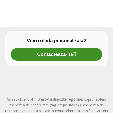
Vrei o ofertă personalizată?
Contactează-ne
Cu sediul central în
Brașov
și depozite regionale
, Laprom oferă
cherestea de esență tare (fag, stejar, frasin) și cherestea de
rășinoase, precum și placaje, panouri tehnice și semifabricate din