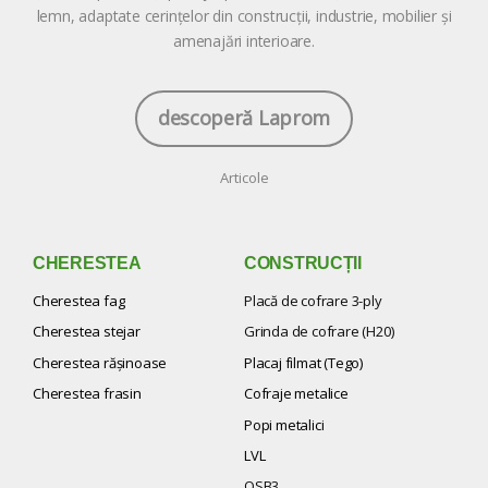
lemn, adaptate cerințelor din construcții, industrie, mobilier și
amenajări interioare.
descoperă Laprom
Articole
CHERESTEA
CONSTRUCȚII
Cherestea fag
Placă de cofrare 3-ply
Cherestea stejar
Grinda de cofrare (H20)
Cherestea răşinoase
Placaj filmat (Tego)
Cherestea frasin
Cofraje metalice
Popi metalici
LVL
OSB3