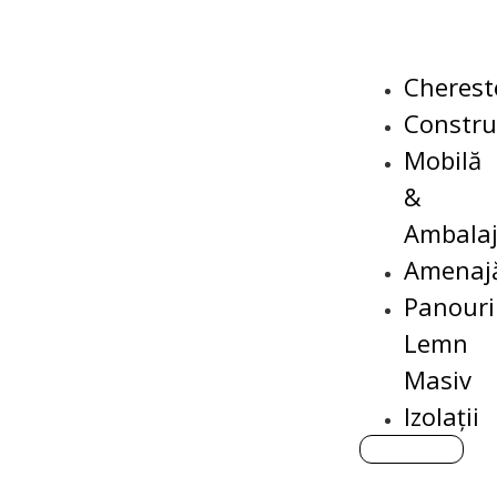
Cherest
Construc
Mobilă
&
Ambala
Amenajă
Panouri
Lemn
Masiv
Izolații