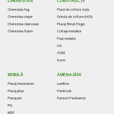
CHERESTEA
CONSTRUCȚII
Cherestea fag
Placă de cofrare 3-ply
Cherestea stejar
Grinda de cofrare (H20)
Cherestea răşinoase
Placaj filmat (Tego)
Cherestea frasin
Cofraje metalice
Popi metalici
LVL
OSB3
Furnir
MOBILĂ
AMENAJĂRI
Placaj mesteacan
Lambriu
Placaj plop
Pardoseli
Placaj pin
Panouri Paulownia
PFL
MDF