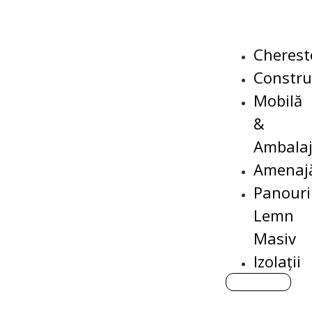
Cherest
Construc
Mobilă
&
Ambala
Amenajă
Panouri
Lemn
Masiv
Izolații