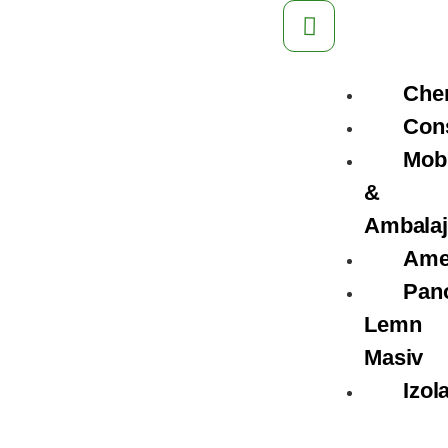
Che
Cons
Mobi
&
Ambalaj
Ame
Pan
Lemn
Masiv
Izola