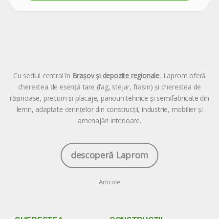
Cu sediul central în
Brașov
și depozite regionale
, Laprom oferă
cherestea de esență tare (fag, stejar, frasin) și cherestea de
rășinoase, precum și placaje, panouri tehnice și semifabricate din
lemn, adaptate cerințelor din construcții, industrie, mobilier și
amenajări interioare.
descoperă Laprom
Articole