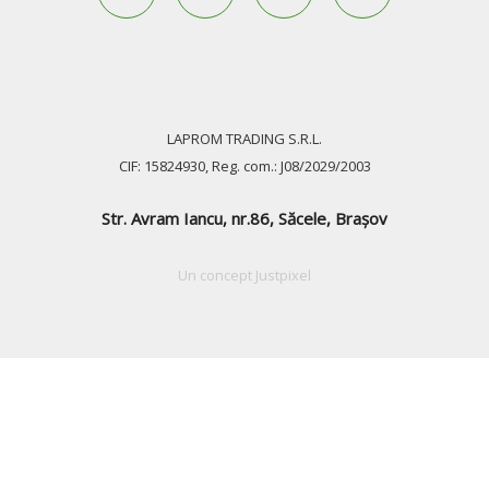
LAPROM TRADING S.R.L.
CIF: 15824930, Reg. com.: J08/2029/2003
Str. Avram Iancu, nr.86, Săcele, Braşov
Un concept
Justpixel