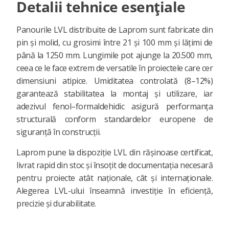
Detalii tehnice esențiale
Panourile LVL distribuite de Laprom sunt fabricate din
pin și molid, cu grosimi între 21 și 100 mm și lățimi de
până la 1250 mm. Lungimile pot ajunge la 20.500 mm,
ceea ce le face extrem de versatile în proiectele care cer
dimensiuni atipice. Umiditatea controlată (8–12%)
garantează stabilitatea la montaj și utilizare, iar
adezivul fenol–formaldehidic asigură performanța
structurală conform standardelor europene de
siguranță în construcții.
Laprom pune la dispoziție LVL din rășinoase certificat,
livrat rapid din stoc și însoțit de documentația necesară
pentru proiecte atât naționale, cât și internaționale.
Alegerea LVL-ului înseamnă investiție în eficiență,
precizie și durabilitate.