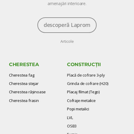
amenajări interioare.
descoperă Laprom
Articole
CHERESTEA
CONSTRUCȚII
Cherestea fag
Placă de cofrare 3-ply
Cherestea stejar
Grinda de cofrare (H20)
Cherestea răşinoase
Placaj filmat (Tego)
Cherestea frasin
Cofraje metalice
Popi metalici
LVL
OSB3