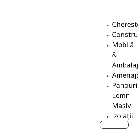
Cherest
Construc
Mobilă
&
Ambala
Amenajă
Panouri
Lemn
Masiv
Izolații