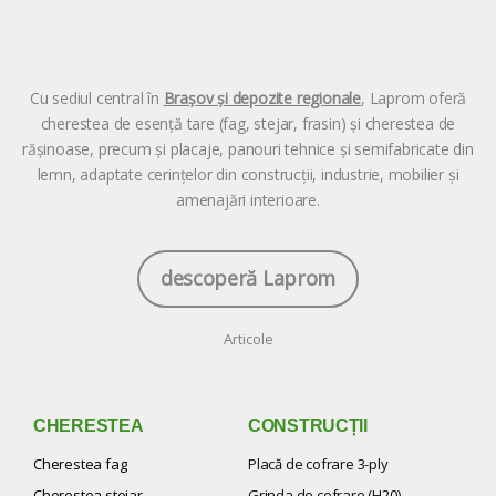
Cu sediul central în
Brașov
și depozite regionale
, Laprom oferă
cherestea de esență tare (fag, stejar, frasin) și cherestea de
rășinoase, precum și placaje, panouri tehnice și semifabricate din
lemn, adaptate cerințelor din construcții, industrie, mobilier și
amenajări interioare.
descoperă Laprom
Articole
CHERESTEA
CONSTRUCȚII
Cherestea fag
Placă de cofrare 3-ply
Cherestea stejar
Grinda de cofrare (H20)