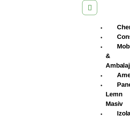
Che
Cons
Mobi
&
Ambalaj
Ame
Pan
Lemn
Masiv
Izola