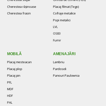
Cherestea răşinoase
Placaj filmat (Tego)
Cherestea frasin
Cofraje metalice
Popi metalici
LVL
OSB3
Furnir
MOBILĂ
AMENAJĂRI
Placaj mesteacan
Lambriu
Placaj plop
Pardoseli
Placaj pin
Panouri Paulownia
PFL
MDF
HDF
PAL