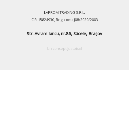
LAPROM TRADING S.R.L.
CIF: 15824930, Reg. com.: J08/2029/2003
Str. Avram Iancu, nr.86, Săcele, Braşov
Un concept
Justpixel